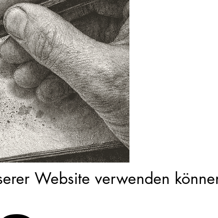
nserer Website verwenden könne
nserer Website verwenden könne