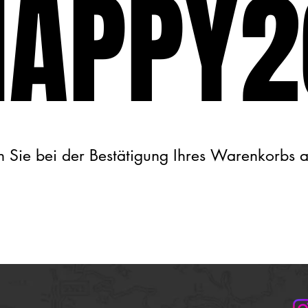
HAPPY2
HAPPY2
n Sie bei der Bestätigung Ihres Warenkorbs
n Sie bei der Bestätigung Ihres Warenkorbs