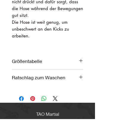
nicht drückt und dafür sorgt, dass
die Hose während der Bewegungen
gut sitzt.
Die Hose ist weit genug, um
unbeschwert an den Kicks zu
arbeiten.
Größentabelle
Bitte überprüfen Sie die Tabelle in der
Ratschlag zum Waschen
Bildergalerie.
Es wird empfohlen, es mit kaltem
Wasser von Hand zu waschen.
Du kannst ihn auch bei 30 °C in der
Waschmaschine waschen, dann läuft
er beim ersten Waschen etwas ein.
TAO Martial
Wenn es Ihnen zu weit oder zu lang
ist, können Sie es bei 40°C in der
Waschmaschine waschen, dann läuft